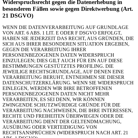
Widerspruchsrecht gegen die Datenerhebung in
besonderen Fällen sowie gegen Direktwerbung (Art.
21 DSGVO)
WENN DIE DATENVERARBEITUNG AUF GRUNDLAGE
VON ART. 6 ABS. 1 LIT. E ODER F DSGVO ERFOLGT,
HABEN SIE JEDERZEIT DAS RECHT, AUS GRÜNDEN, DIE
SICH AUS IHRER BESONDEREN SITUATION ERGEBEN,
GEGEN DIE VERARBEITUNG IHRER
PERSONENBEZOGENEN DATEN WIDERSPRUCH
EINZULEGEN; DIES GILT AUCH FÜR EIN AUF DIESE
BESTIMMUNGEN GESTÜTZTES PROFILING. DIE
JEWEILIGE RECHTSGRUNDLAGE, AUF DENEN EINE
VERARBEITUNG BERUHT, ENTNEHMEN SIE DIESER
DATENSCHUTZERKLÄRUNG. WENN SIE WIDERSPRUCH
EINLEGEN, WERDEN WIR IHRE BETROFFENEN
PERSONENBEZOGENEN DATEN NICHT MEHR
VERARBEITEN, ES SEI DENN, WIR KÖNNEN
ZWINGENDE SCHUTZWÜRDIGE GRÜNDE FÜR DIE
VERARBEITUNG NACHWEISEN, DIE IHRE INTERESSEN,
RECHTE UND FREIHEITEN ÜBERWIEGEN ODER DIE
VERARBEITUNG DIENT DER GELTENDMACHUNG,
AUSÜBUNG ODER VERTEIDIGUNG VON
RECHTSANSPRÜCHEN (WIDERSPRUCH NACH ART. 21