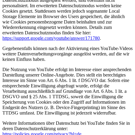
Datenschutzmodus ausgespielt werden, sind ebenfalls nicht
personalisiert. Im erweiterten Datenschutzmodus werden keine
Cookies gesetzt. Stattdessen werden jedoch sogenannte Local
Storage Elemente im Browser des Users gespeichert, die ähnlich
wie Cookies personenbezogene Daten beinhalten und zur
Wiedererkennung eingesetzt werden können. Details zum
erweiterten Datenschutzmodus finden Sie hier:
https://support.google.com/youtube/answer/171780
.
Gegebenenfalls können nach der Aktivierung eines YouTube-Videos
weitere Datenverarbeitungsvorgänge ausgelöst werden, auf die wir
keinen Einfluss haben.
Die Nutzung von YouTube erfolgt im Interesse einer ansprechenden
Darstellung unserer Online-Angebote. Dies stellt ein berechtigtes
Interesse im Sinne von Art. 6 Abs. 1 lit. f DSGVO dar. Sofern eine
entsprechende Einwilligung abgefragt wurde, erfolgt die
Verarbeitung ausschließlich auf Grundlage von Art. 6 Abs. 1 lit. a
DSGVO und § 25 Abs. 1 TTDSG, soweit die Einwilligung die
Speicherung von Cookies oder den Zugriff auf Informationen im
Endgerät des Nutzers (z. B. Device-Fingerprinting) im Sinne des
TTDSG umfasst. Die Einwilligung ist jederzeit widerrufbar.
Weitere Informationen über Datenschutz bei YouTube finden Sie in
deren Datenschutzerklärung unter:
https://policies.google.com/privacy?hl=de
.